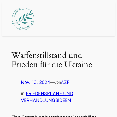
Zum
Inhalt
springen
Waffenstillstand und
Frieden für die Ukraine
Nov. 10, 2024
—
AZF
von
in
FRIEDENSPLÄNE UND
VERHANDLUNGSIDEEN