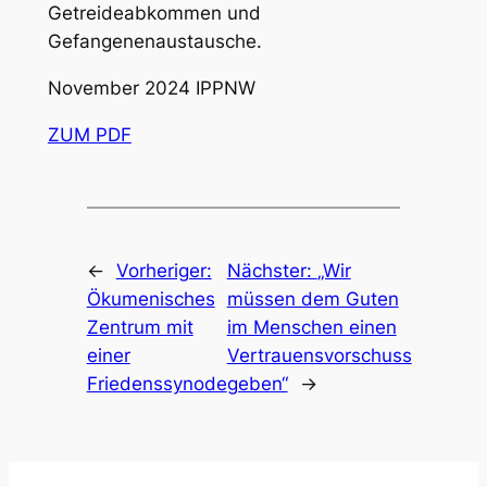
Getreideabkommen und
Gefangenenaustausche.
November 2024 IPPNW
ZUM PDF
←
Vorheriger:
Nächster:
„Wir
Ökumenisches
müssen dem Guten
Zentrum mit
im Menschen einen
einer
Vertrauensvorschuss
Friedenssynode
geben“
→