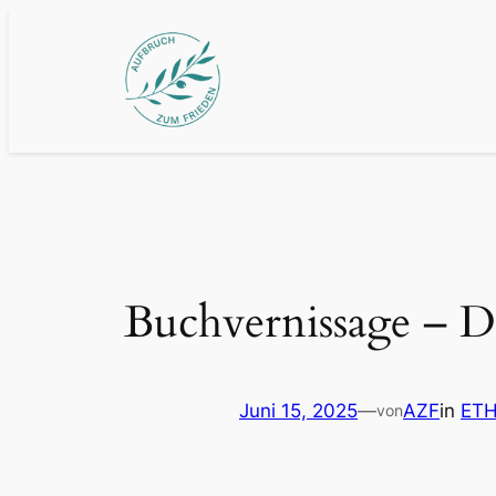
Zum
Inhalt
springen
Buchvernissage – D
Juni 15, 2025
—
AZF
in
ETH
von