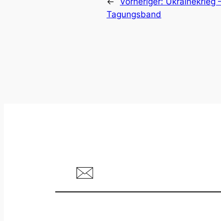
←
Vorheriger:
Ukrainekrieg –
Tagungsband