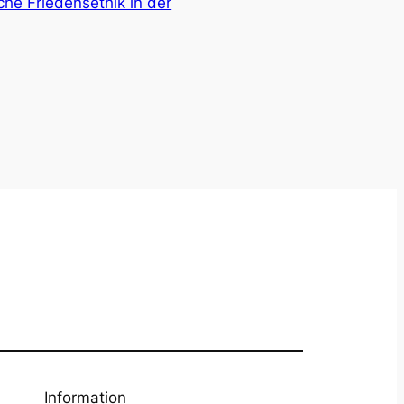
che Friedensethik in der
Information