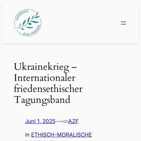
Zum
Inhalt
springen
Ukrainekrieg –
Internationaler
friedensethischer
Tagungsband
Juni 1, 2025
—
AZF
von
in
ETHISCH-MORALISCHE